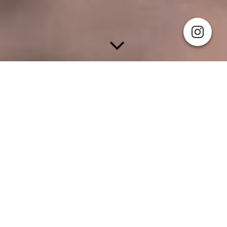
Vitaliteitsyoga, bootcamp,
hardlooptraining,
mindfulness
&
retreats
Mijn naam is Natascha de Keijzer. 18 jaar geleden is
“yoga” voor mij een leefwijze geworden en dit heeft
mijn leven enorm verrijkt. Yoga maakt mij blij, geeft
kracht en vitale energie. Het heeft mij geholpen om
tot de kern van mezelf te komen, een
bewustwordingsproces om vanuit liefde, mijn